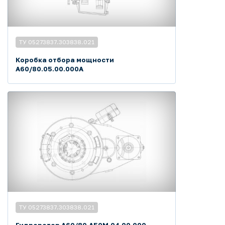
ТУ 05273837.303838.021
Коробка отбора мощности
А60/80.05.00.000А
ТУ 05273837.303838.021