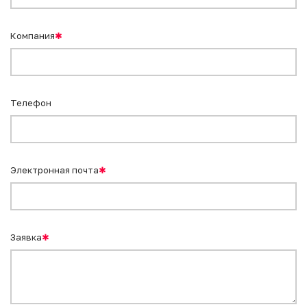
Компания
✱
Телефон
Электронная почта
✱
Заявка
✱