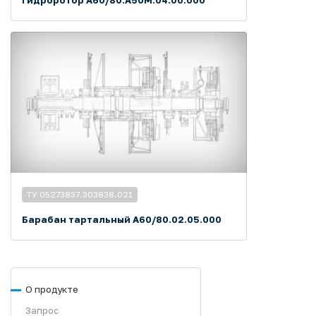
Гидроротор А60/80.А50М.04.00.000
ТУ 05273837.303838.021
Барабан тартальный А60/80.02.05.000
О продукте
Запрос