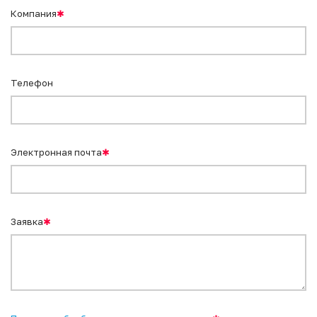
Компания
✱
Телефон
Электронная почта
✱
Заявка
✱