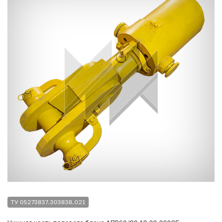
ТУ 05273837.303838.021