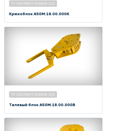
ТУ 05273837.303838.021
Крюкоблок А50М.18.00.000К
ТУ 05273837.303838.021
Талевый блок А50М.18.00.000В