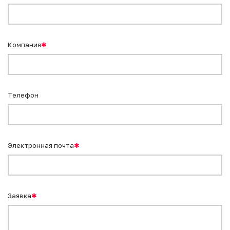
Компания
✱
Телефон
Электронная почта
✱
Заявка
✱