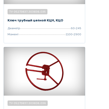
ТУ 05273837.303838.035
Ключ трубный цепной КЦН, КЦО
Диаметр
60-245
Момент
1100-2900
ТУ 05273837.303838.036