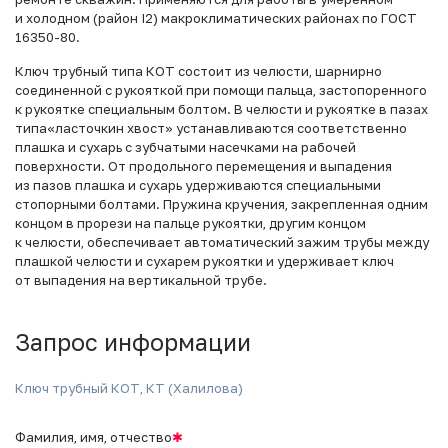
и холодном (район I2) макроклиматических районах по ГОСТ
16350-80.
Ключ трубный типа КОТ состоит из челюсти, шарнирно
соединенной с рукояткой при помощи пальца, застопоренного
к рукоятке специальным болтом. В челюсти и рукоятке в пазах
типа«ласточкин хвост» устанавливаются соответственно
плашка и сухарь с зубчатыми насечками на рабочей
поверхности. От продольного перемещения и выпадения
из пазов плашка и сухарь удерживаются специальными
стопорными болтами. Пружина кручения, закрепленная одним
концом в прорези на пальце рукоятки, другим концом
к челюсти, обеспечивает автоматический зажим трубы между
плашкой челюсти и сухарем рукоятки и удерживает ключ
от выпадения на вертикальной трубе.
Запрос информации
Ключ трубный КОТ, КТ (Халилова)
Фамилия, имя, отчество
✱