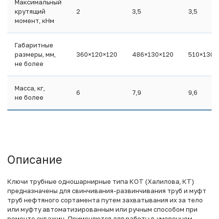
Максимальный
крутящий
2
3,5
3,5
момент, кНм
Габаритные
размеры, мм,
360×120×120
486×130×120
510×130×
не более
Масса, кг,
6
7,9
9,6
не более
Описание
Ключи трубные одношарнирные типа КОТ (Халилова, КТ)
предназначены для свинчивания-развинчивания труб и муфт
труб нефтяного сортамента путем захватывания их за тело
или муфту автоматизированным или ручным способом при
ремонте скважин. Применяются для работы в умеренном